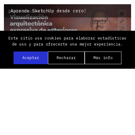
¡Aprende SketchUp desde cero!
Este sitio usa cookies para elaborar estadísticas
de uso y para ofrecerte una mejor experiencia.
Aceptar
Rechazar
Más info
Oops! No hay recursos disponibles para este
tutorial. (X)
Al incorporar ilustración en tus proyectos de
visualización arquitectónica, puedes lograr
trascender la apariencia meramente técnica de los
programas de modelado tradicionales. Alejandro
Soriano, diseñador especializado en visualización 3D,