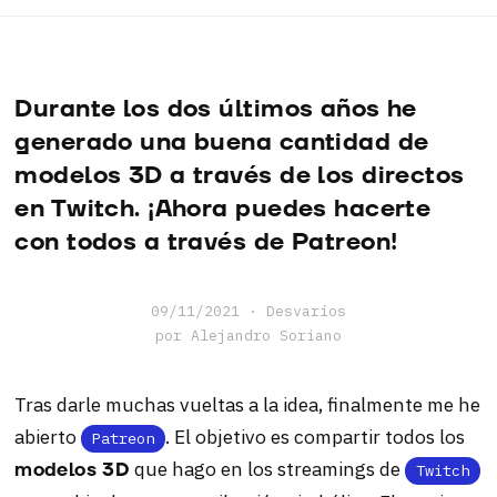
Aprendizaje
Desvaríos
Durante los dos últimos años he
Software
generado una buena cantidad de
modelos 3D a través de los directos
en Twitch. ¡Ahora puedes hacerte
con todos a través de Patreon!
09/11/2021
·
Desvaríos
por Alejandro Soriano
Tras darle muchas vueltas a la idea, finalmente me he
abierto
. El objetivo es compartir todos los
Patreon
que hago en los streamings de
modelos 3D
Twitch