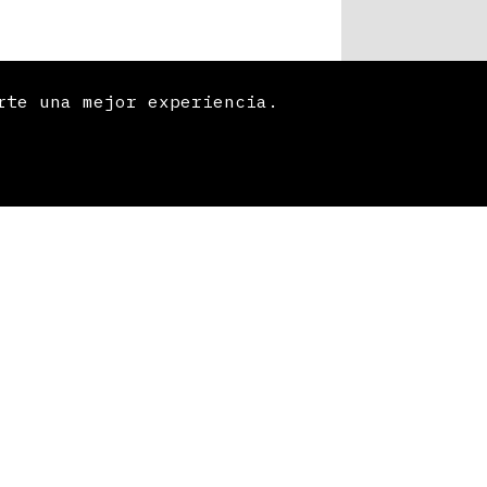
rte una mejor experiencia.
ído y acepto la
política de privacidad