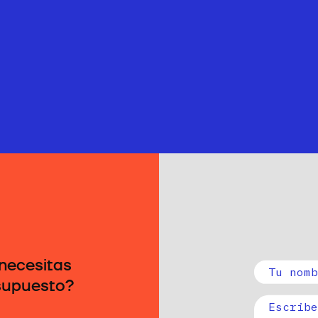
necesitas
esupuesto?