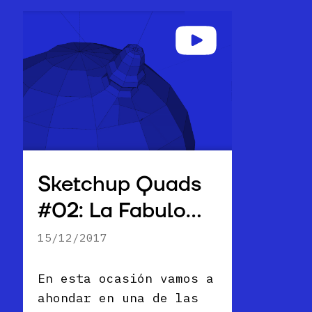
Sketchup Quads
#02: La Fabulosa
Herramienta
15/12/2017
Sígueme
En esta ocasión vamos a
ahondar en una de las