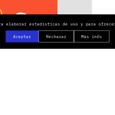
ra elaborar estadísticas de uso y para ofrece
Aceptar
Rechazar
Más info
He le