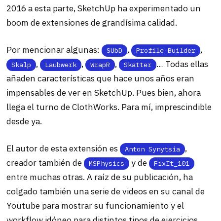
2016 a esta parte, SketchUp ha experimentado un
boom de extensiones de grandísima calidad.
Por mencionar algunas:
,
,
SUbD
Profile Builder
,
,
,
… Todas ellas
Skalp
Laubwerk
WrapR
Skatter
añaden características que hace unos años eran
impensables de ver en SketchUp. Pues bien, ahora
llega el turno de ClothWorks. Para mí, imprescindible
desde ya.
El autor de esta extensión es
,
Anton Synytsia
creador también de
y de
MSPhysics
FixIt_101
entre muchas otras. A raíz de su publicación, ha
colgado también una serie de videos en su canal de
Youtube para mostrar su funcionamiento y el
workflow idóneo para distintos tipos de ejercicios.