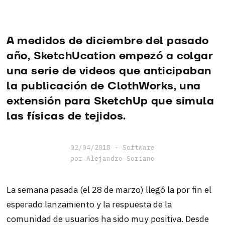
Aprendizaje
Desvaríos
A medidos de diciembre del pasado
Software
año, SketchUcation empezó a colgar
una serie de videos que anticipaban
la publicación de ClothWorks, una
extensión para SketchUp que simula
las físicas de tejidos.
02/04/2018
·
Software
por Alejandro Soriano
La semana pasada (el 28 de marzo) llegó la por fin el
esperado lanzamiento y la respuesta de la
comunidad de usuarios ha sido muy positiva. Desde